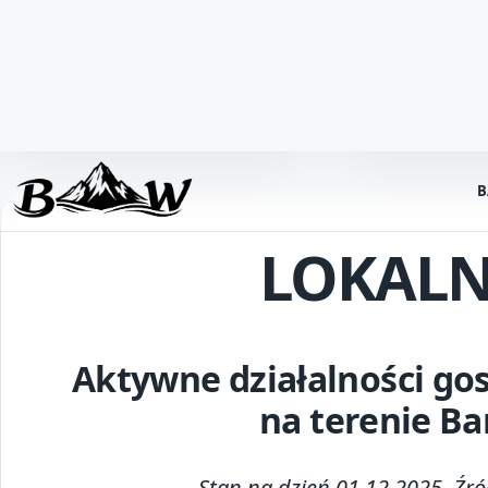
Adam Semla Firma Handlowo Usługowa „ADAM”
NIP:
7352874486
REGON:
368907350
Data rejestracji:
02.01.2018
Adrian Jarosz
NIP:
7352912324
REGON:
524756778
Data rejestracji:
16.03.2023
Andrzej Dziedzic
NIP:
7352348906
REGON:
368847317
Data rejestracji:
06.06.2023
ANDRZEJ JAROSZ
NIP:
7352281579
REGON:
367292567
Data rejestracji:
16.05.2017
ANDRZEJ SIKOŃ FIRMA REMONTOWO BUDOWLANA „
NIP:
7352325561