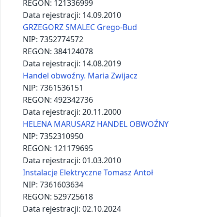
REGON:
492606572
Data rejestracji:
09.07.2015
JAN STASZEL F.H.U. „STASZEL”
NIP:
7361028727
REGON:
492890640
Data rejestracji:
01.02.2003
Jan Zaliński
NIP:
7352903294
REGON:
521298482
Data rejestracji:
24.02.2022
JANINA KUŁACH „GÓRALECZKA” POKOJE GOŚCINNE
NIP:
7352218227
REGON:
492950565
Data rejestracji:
11.10.2004
Janina Rzadkosz
NIP:
7361260430
REGON:
386726781
Data rejestracji:
07.08.2020