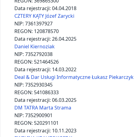
REGON:
384103662
Data rejestracji:
13.08.2019
Firma Instalacyjna „Janusz” Janusz Chodorowicz
NIP:
7361577486
REGON:
121427489
Data rejestracji:
13.01.2022
FunTech Mateusz Pawlak
NIP:
7352926579
REGON:
529774491
Data rejestracji:
20.10.2024
GeoSystem PAWEŁ ŻUKOWSKI
NIP:
7352270883
REGON:
121336999
Data rejestracji:
14.09.2010
GRZEGORZ SMALEC Grego-Bud
NIP:
7352774572
REGON:
384124078
Data rejestracji:
14.08.2019