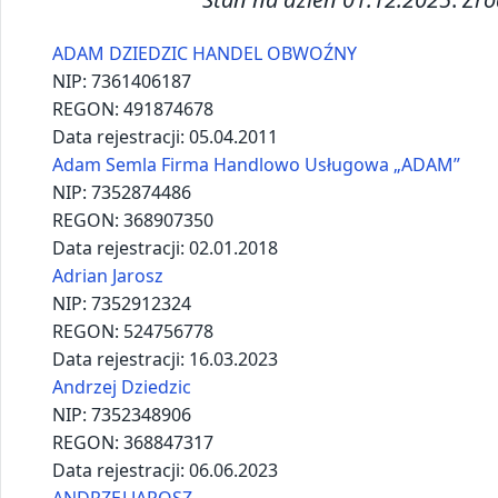
REGON:
492742230
Data rejestracji:
09.09.2009
ANNA GUBAŁA „Góralowe gospodarstwo”
NIP:
7352727035
REGON:
360371460
Data rejestracji:
27.12.2014
BARTŁOMIEJ ZAPOTOCZNY
NIP:
7352892219
REGON:
386850819
Data rejestracji:
01.09.2020
BOGUSŁAW GĄSIOR POLSKA
NIP:
7352332319
REGON:
369865300
Data rejestracji:
04.04.2018
CZTERY KĄTY Józef Zarycki
NIP:
7361397927
REGON:
120878570
Data rejestracji:
26.04.2025