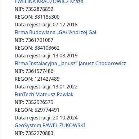
Handel obwoźny. Maria Zwijacz
NIP:
7361536151
REGON:
492342736
Data rejestracji:
20.11.2000
HELENA MARUSARZ HANDEL OBWOŹNY
NIP:
7352310950
REGON:
121179695
Data rejestracji:
01.03.2010
Instalacje Elektryczne Tomasz Antoł
NIP:
7361603634
REGON:
529725618
Data rejestracji:
02.10.2024
JAN BYLINA ITEcomp Usługi informatyczne
NIP:
7352664889
REGON:
122615098
Data rejestracji:
01.08.2012
JAN KLEJKA
NIP:
7352327583