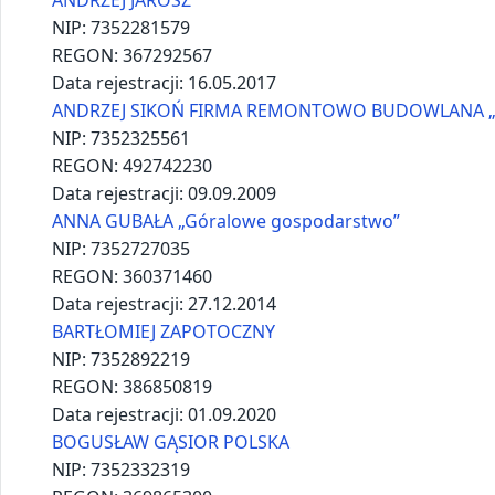
Daniel Kiernoziak
NIP:
7352792038
REGON:
521464526
Data rejestracji:
14.03.2022
Deal & Dar Usługi Informatyczne Łukasz Piekarczyk
NIP:
7352930345
REGON:
541086333
Data rejestracji:
06.03.2025
DM TATRA Marta Strama
NIP:
7352900901
REGON:
520291101
Data rejestracji:
10.11.2023
EWELINA KRAUZOWICZ Kraza
NIP:
7352878892
REGON:
381185300
Data rejestracji:
07.12.2018
Firma Budowlana „GAŁ”Andrzej Gał
NIP:
7361701087