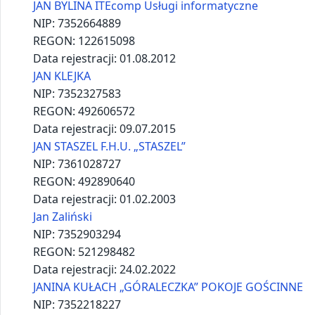
JANUSZ NĘDZA USŁUGI TRANSPORTOWE
NIP:
7361412868
REGON:
123053739
Data rejestracji:
05.03.2014
Janusz Sikoń „U MIKOŁAJA”
NIP:
7352332420
REGON:
521622899
Data rejestracji:
04.04.2022
Joanna Strzęp USŁUGI BUDOWLANE BRUKOTEK
NIP:
7352805640
REGON:
525534778
Data rejestracji:
06.06.2023
JÓZEF ZALIŃSKI POKOJE GOŚCINNE. HANDEL OBWOŹ
NIP:
7361129836
REGON:
491936669
Data rejestracji:
20.04.2005
Karolina Okuła
NIP:
7352812143